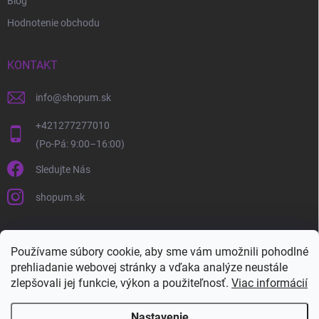
Blog
Hodnotenie obchodu
KONTAKT
info
@
shopum.sk
+421277277010
Sledujte Nás
shopum.sk
Používame súbory cookie, aby sme vám umožnili pohodlné
prehliadanie webovej stránky a vďaka analýze neustále
zlepšovali jej funkcie, výkon a použiteľnosť.
Viac informácií
Nastavenie