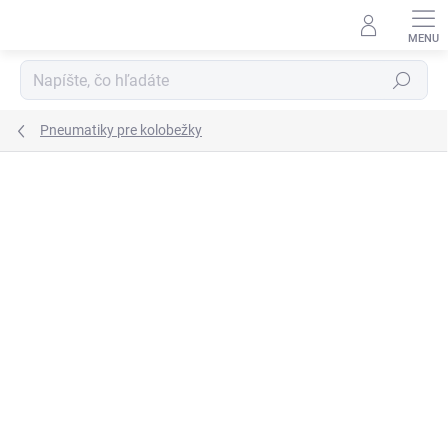
Prejsť
na
obsah
Hľadať
Pneumatiky pre kolobežky