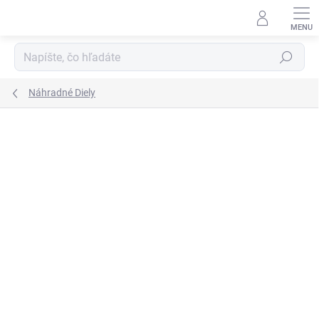
Prejsť
na
obsah
Hľadať
Náhradné Diely