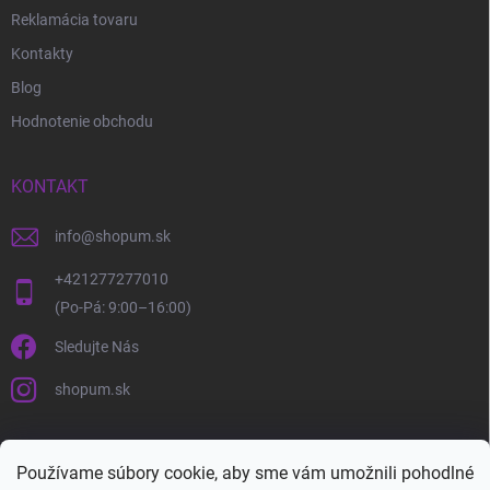
Reklamácia tovaru
Kontakty
Blog
Hodnotenie obchodu
KONTAKT
info
@
shopum.sk
+421277277010
Sledujte Nás
shopum.sk
Používame súbory cookie, aby sme vám umožnili pohodlné