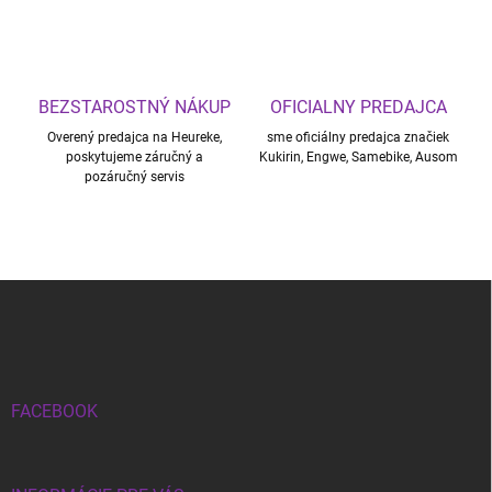
BEZSTAROSTNÝ NÁKUP
OFICIALNY PREDAJCA
Overený predajca na Heureke,
sme oficiálny predajca značiek
poskytujeme záručný a
Kukirin, Engwe, Samebike, Ausom
pozáručný servis
Z
á
p
ä
t
i
FACEBOOK
e