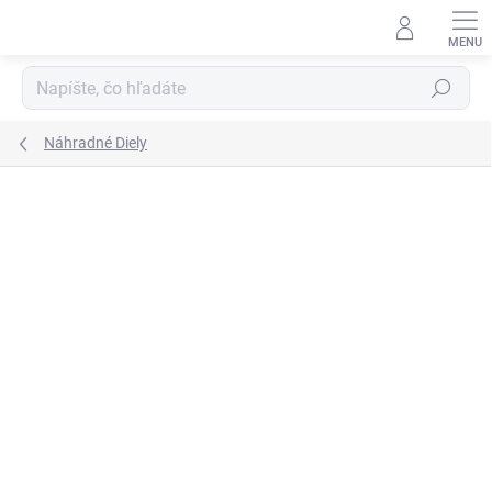
Prejsť
na
obsah
Hľadať
Náhradné Diely