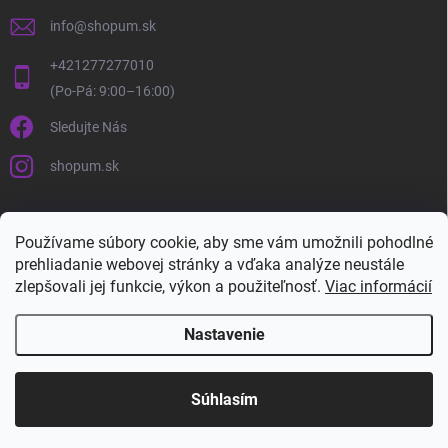
info
@
shopum.sk
+421277277010
Sledujte Nás
shopum.sk
Používame súbory cookie, aby sme vám umožnili pohodlné
prehliadanie webovej stránky a vďaka analýze neustále
zlepšovali jej funkcie, výkon a použiteľnosť.
Viac informácií
Nastavenie
Copyright 2026
Shopum.sk
. Všetky práva vyhradené.
Súhlasím