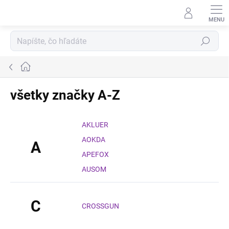
Prejsť
na
obsah
Hľadať
Domov
všetky značky A-Z
AKLUER
AOKDA
A
APEFOX
AUSOM
C
CROSSGUN