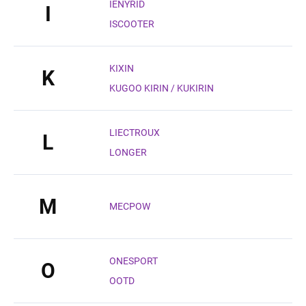
IENYRID
I
ISCOOTER
KIXIN
K
KUGOO KIRIN / KUKIRIN
LIECTROUX
L
LONGER
M
MECPOW
ONESPORT
O
OOTD