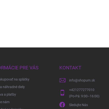
ORMÁCIE PRE VÁS
KONTAKT
kupovať na splátky
info
@
shopum.sk
 a náhradné diely
+421277277010
a a platby
te nám
Sledujte Nás