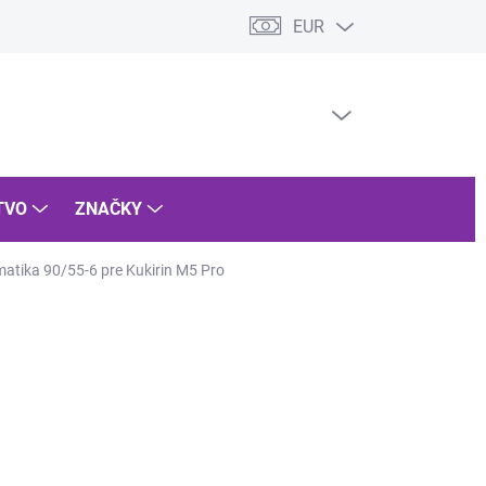
EUR
dmienky ochrany osobných údajov
Vrátenie tovaru
Reklamácia 
PRÁZDNY KOŠÍK
NÁKUPNÝ
KOŠÍK
TVO
ZNAČKY
tika 90/55-6 pre Kukirin M5 Pro