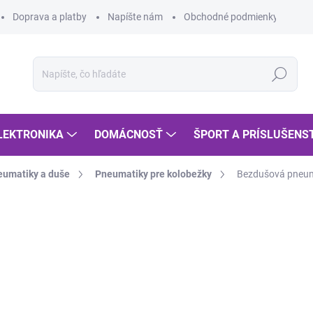
Doprava a platby
Napíšte nám
Obchodné podmienky
Po
Hľadať
LEKTRONIKA
DOMÁCNOSŤ
ŠPORT A PRÍSLUŠENS
eumatiky a duše
Pneumatiky pre kolobežky
Bezdušová pneuma