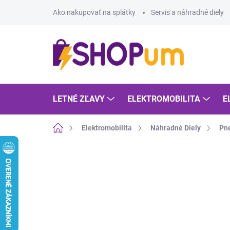
Prejsť
Ako nakupovať na splátky
Servis a náhradné diely
na
obsah
LETNÉ ZĽAVY
ELEKTROMOBILITA
E
Domov
Elektromobilita
Náhradné Diely
Pn