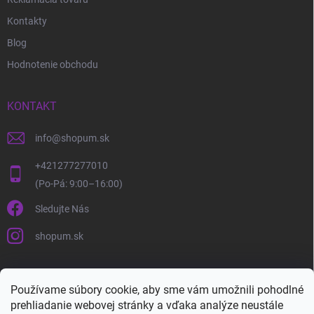
Kontakty
Blog
Hodnotenie obchodu
KONTAKT
info
@
shopum.sk
+421277277010
Sledujte Nás
shopum.sk
Používame súbory cookie, aby sme vám umožnili pohodlné
prehliadanie webovej stránky a vďaka analýze neustále