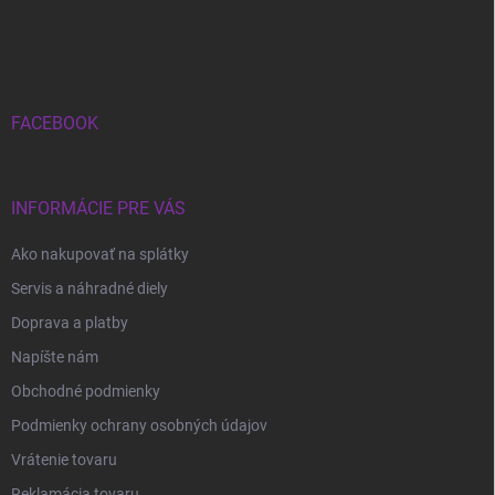
Z
á
p
ä
t
i
FACEBOOK
e
INFORMÁCIE PRE VÁS
Ako nakupovať na splátky
Servis a náhradné diely
Doprava a platby
Napíšte nám
Obchodné podmienky
Podmienky ochrany osobných údajov
Vrátenie tovaru
Reklamácia tovaru