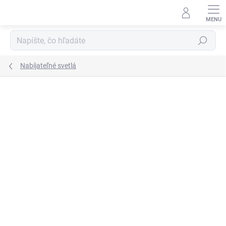
Prejsť
na
obsah
Hľadať
Nabíjateľné svetlá