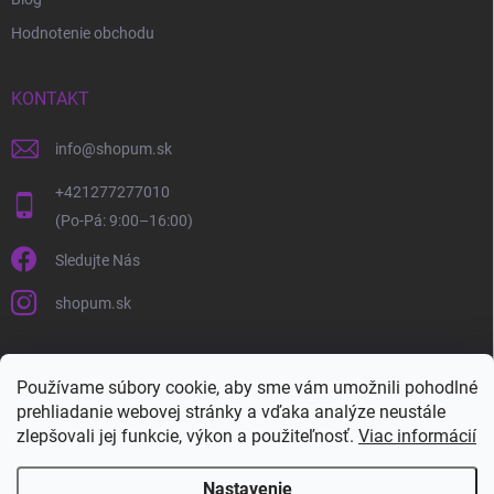
Hodnotenie obchodu
KONTAKT
info
@
shopum.sk
+421277277010
Sledujte Nás
shopum.sk
Používame súbory cookie, aby sme vám umožnili pohodlné
prehliadanie webovej stránky a vďaka analýze neustále
zlepšovali jej funkcie, výkon a použiteľnosť.
Viac informácií
Nastavenie