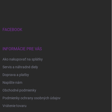
Z
á
p
ä
t
i
FACEBOOK
e
INFORMÁCIE PRE VÁS
Ako nakupovať na splátky
Servis a náhradné diely
Doprava a platby
Napíšte nám
Obchodné podmienky
Podmienky ochrany osobných údajov
Vrátenie tovaru