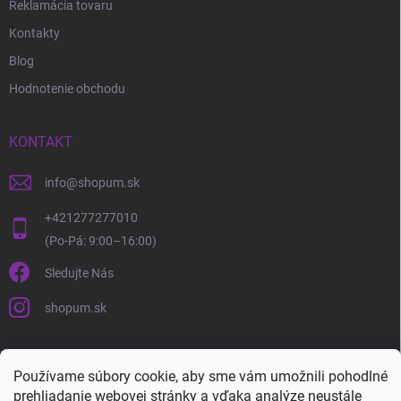
Reklamácia tovaru
Kontakty
Blog
Hodnotenie obchodu
KONTAKT
info
@
shopum.sk
+421277277010
Sledujte Nás
shopum.sk
Používame súbory cookie, aby sme vám umožnili pohodlné
prehliadanie webovej stránky a vďaka analýze neustále