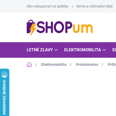
Prejsť
Ako nakupovať na splátky
Servis a náhradné diely
na
obsah
LETNÉ ZĽAVY
ELEKTROMOBILITA
E
Domov
Elektromobilita
Príslušenstvo
Prilb