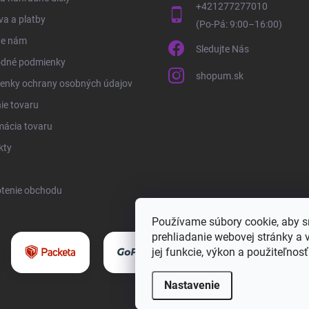
+421277277010
a a platby
te nám
Sledujte Nás
dné podmienky
shopum.sk
enky ochrany osobných údajov
ie tovaru
mácia tovaru
kty
tenie obchodu
Používame súbory cookie, aby 
prehliadanie webovej stránky a 
jej funkcie, výkon a použiteľnos
Nastavenie