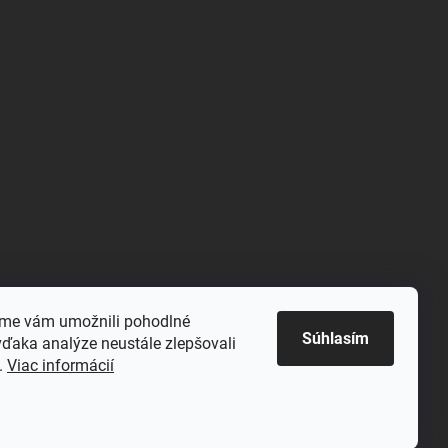
sme vám umožnili pohodlné
Súhlasím
vďaka analýze neustále zlepšovali
ť.
Viac informácií