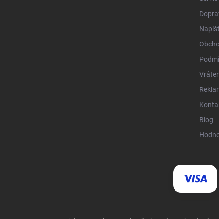
Doprav
Napíš
Obcho
Podmi
Vráten
Rekla
Konta
Blog
Hodno