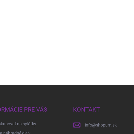
ORMÁCIE PRE VÁS
KONTAKT
kupovať na splátky
info
@
shopum.sk
 a náhradné diely