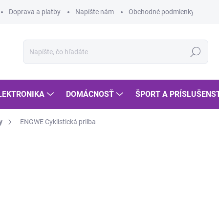
Doprava a platby
Napíšte nám
Obchodné podmienky
Po
Hľadať
LEKTRONIKA
DOMÁCNOSŤ
ŠPORT A PRÍSLUŠENS
y
ENGWE Cyklistická prilba