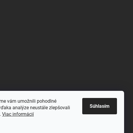
sme vám umožnili pohodlné
Súhlasím
vďaka analýze neustále zlepšovali
ť.
Viac informácií