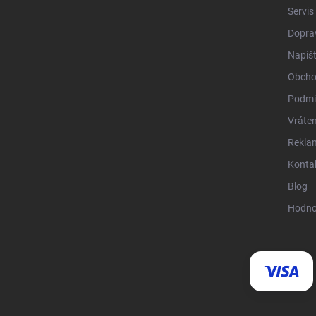
Servis
Doprav
Napíš
Obcho
Podmi
Vráten
Rekla
Konta
Blog
Hodno