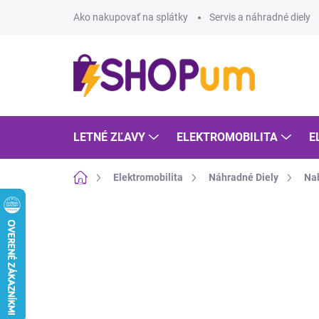
Prejsť
Ako nakupovať na splátky
Servis a náhradné diely
na
obsah
LETNÉ ZĽAVY
ELEKTROMOBILITA
E
Domov
Elektromobilita
Náhradné Diely
Nab