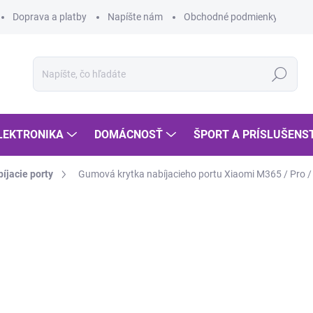
Doprava a platby
Napíšte nám
Obchodné podmienky
Po
Hľadať
LEKTRONIKA
DOMÁCNOSŤ
ŠPORT A PRÍSLUŠENS
íjacie porty
Gumová krytka nabíjacieho portu Xiaomi M365 / Pro /