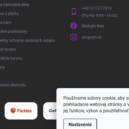
 a náhradné diely
+421277277010
a a platby
te nám
Sledujte Nás
dné podmienky
shopum.sk
enky ochrany osobných údajov
ie tovaru
mácia tovaru
kty
tenie obchodu
Používame súbory cookie, aby 
prehliadanie webovej stránky a 
jej funkcie, výkon a použiteľnos
Nastavenie