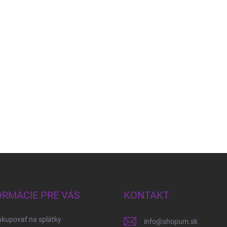
ORMÁCIE PRE VÁS
KONTAKT
kupovať na splátky
info
@
shopum.sk