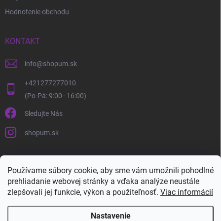
Hodnotenie obchodu
KONTAKT
info
@
shopum.sk
+421277277010
Sledujte Nás
shopum.sk
Používame súbory cookie, aby sme vám umožnili pohodlné
prehliadanie webovej stránky a vďaka analýze neustále
zlepšovali jej funkcie, výkon a použiteľnosť.
Viac informácií
Nastavenie