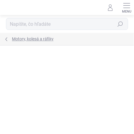
Prejsť
na
obsah
Hľadať
Motory, kolesá a ráfiky