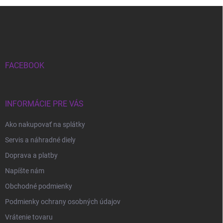
Z
á
p
ä
t
i
FACEBOOK
e
INFORMÁCIE PRE VÁS
Ako nakupovať na splátky
Servis a náhradné diely
Doprava a platby
Napíšte nám
Obchodné podmienky
Podmienky ochrany osobných údajov
Vrátenie tovaru