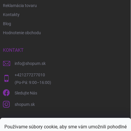
Reklamácia tovaru
Kontakty
Blog
Hodnotenie obchodu
KONTAKT
info
@
shopum.sk
+421277277010
Sledujte Nás
shopum.sk
Používame súbory cookie, aby sme vám umožnili pohodlné