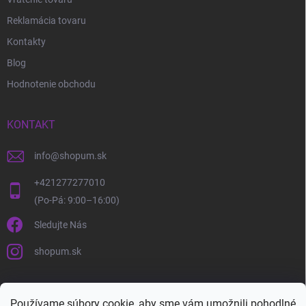
Reklamácia tovaru
Kontakty
Blog
Hodnotenie obchodu
KONTAKT
info
@
shopum.sk
+421277277010
Sledujte Nás
shopum.sk
Používame súbory cookie, aby sme vám umožnili pohodlné