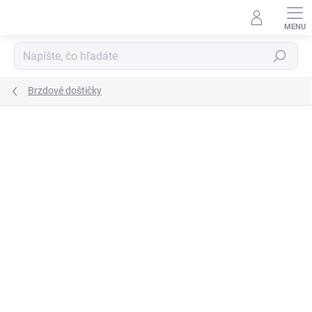
Prejsť
na
obsah
Hľadať
Brzdové doštičky