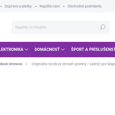
Doprava a platby
Napíšte nám
Obchodné podmienky
Po
Hľadať
LEKTRONIKA
DOMÁCNOSŤ
ŠPORT A PRÍSLUŠENS
zdové strmene
Originálny brzdový strmeň (predný / zadný) pre Se