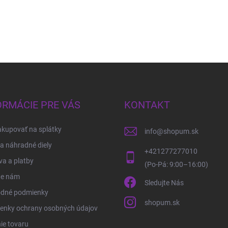
ORMÁCIE PRE VÁS
KONTAKT
kupovať na splátky
info
@
shopum.sk
 a náhradné diely
+421277277010
a a platby
te nám
Sledujte Nás
dné podmienky
shopum.sk
enky ochrany osobných údajov
ie tovaru