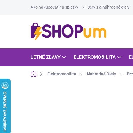
Prejsť
Ako nakupovať na splátky
Servis a náhradné diely
na
obsah
LETNÉ ZĽAVY
ELEKTROMOBILITA
E
Domov
Elektromobilita
Náhradné Diely
Br