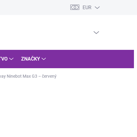
EUR
dmienky ochrany osobných údajov
Vrátenie tovaru
Reklamácia 
PRÁZDNY KOŠÍK
NÁKUPNÝ
KOŠÍK
TVO
ZNAČKY
gway Ninebot Max G3 – červený