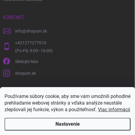
KONTAKT
info
@
shopum.sk
+421277277010
Sledujte Nás
shopum.sk
Používame súbory cookie, aby sme vám umožnili pohodlné
prehliadanie webovej stránky a vďaka analýze neustále
zlepšovali jej funkcie, výkon a použiteľnosť.
Viac informácií
Nastavenie