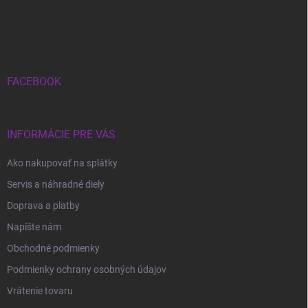
Z
á
p
ä
t
i
FACEBOOK
e
INFORMÁCIE PRE VÁS
Ako nakupovať na splátky
Servis a náhradné diely
Doprava a platby
Napíšte nám
Obchodné podmienky
Podmienky ochrany osobných údajov
Vrátenie tovaru