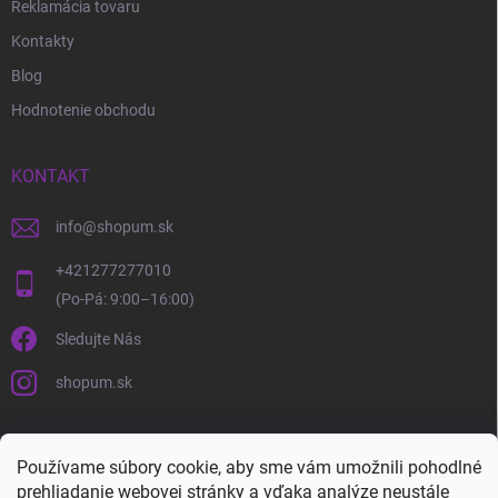
Reklamácia tovaru
Kontakty
Blog
Hodnotenie obchodu
KONTAKT
info
@
shopum.sk
+421277277010
Sledujte Nás
shopum.sk
Používame súbory cookie, aby sme vám umožnili pohodlné
prehliadanie webovej stránky a vďaka analýze neustále