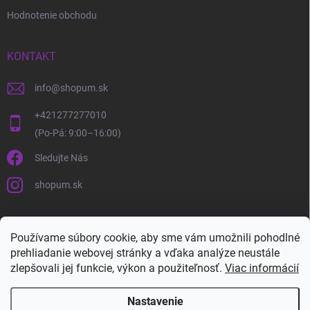
Hodnotenie obchodu
KONTAKT
info
@
shopum.sk
+421277277010
Sledujte Nás
shopum.sk
Používame súbory cookie, aby sme vám umožnili pohodlné
prehliadanie webovej stránky a vďaka analýze neustále
zlepšovali jej funkcie, výkon a použiteľnosť.
Viac informácií
Nastavenie