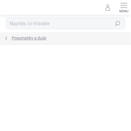
Prejsť
na
obsah
Hľadať
Pneumatiky a duše