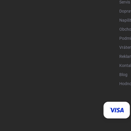
Servis
Doprav
Napíš
Obcho
Podmi
Vráten
Rekla
Konta
Blog
Hodno