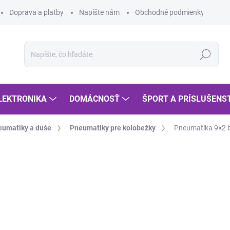
Doprava a platby
Napíšte nám
Obchodné podmienky
Po
Hľadať
LEKTRONIKA
DOMÁCNOSŤ
ŠPORT A PRÍSLUŠENS
eumatiky a duše
Pneumatiky pre kolobežky
Pneumatika 9×2 b