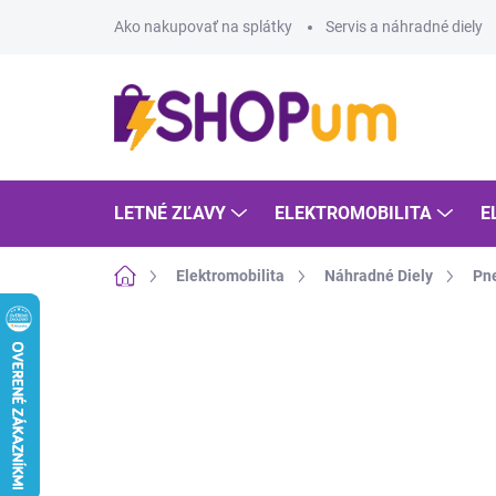
Prejsť
Ako nakupovať na splátky
Servis a náhradné diely
na
obsah
LETNÉ ZĽAVY
ELEKTROMOBILITA
E
Domov
Elektromobilita
Náhradné Diely
Pn