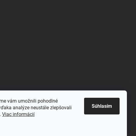
sme vám umožnili pohodlné
Súhlasím
vďaka analýze neustále zlepšovali
ť.
Viac informácií