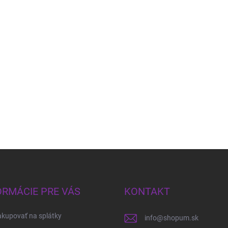
ORMÁCIE PRE VÁS
KONTAKT
kupovať na splátky
info
@
shopum.sk