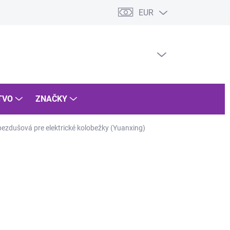
EUR
dmienky ochrany osobných údajov
Vrátenie tovaru
Reklamácia 
PRÁZDNY KOŠÍK
NÁKUPNÝ
KOŠÍK
TVO
ZNAČKY
ezdušová pre elektrické kolobežky (Yuanxing)