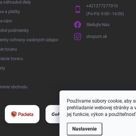
 a náhradné diely
+421277277010
a a platby
te nám
Sledujte Nás
dné podmienky
shopum.sk
enky ochrany osobných údajov
ie tovaru
mácia tovaru
kty
tenie obchodu
Používame súbory cookie, aby 
prehliadanie webovej stránky a 
jej funkcie, výkon a použiteľnos
Nastavenie