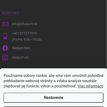
KONTAKT
info
@
shopum.sk
+421277277010
Sledujte Nás
shopum.sk
Používame súbory cookie, aby sme vám umožnili pohodlné
prehliadanie webovej stránky a vďaka analýze neustále
zlepšovali jej funkcie, výkon a použiteľnosť.
Viac informácií
Nastavenie