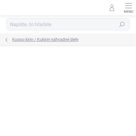
Prejsť
na
obsah
Hľadať
Kugoo kirin / Kukirin náhradné diely