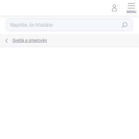
Prejsť
na
obsah
Hľadať
Svetlá a smerovky