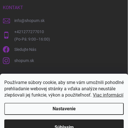
KONTAKT
info
@
shopum.sk
+421277277010
Sledujte Nás
shopum.sk
Používame súbory cookie, aby sme vám umožnili pohodlné
prehliadanie webovej stránky a vďaka analýze neustále
zlepšovali jej funkcie, výkon a použiteľnosť.
Viac informácií
Nastavenie
Copyright 2026
Shopum.sk
. Všetky práva vyhradené.
Súhlasím