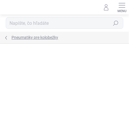
Prejsť
na
obsah
Hľadať
Pneumatiky pre kolobežky