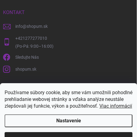
KONTAKT
info
@
shopum.sk
+421277277010
Sledujte Nás
shopum.sk
Používame súbory cookie, aby sme vám umožnili pohodlné
prehliadanie webovej stránky a vďaka analýze neustále
zlepšovali jej funkcie, výkon a použiteľnosť.
Viac informácií
Nastavenie