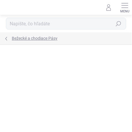
Prejsť
na
obsah
Hľadať
Bežecké a chodiace Pásy