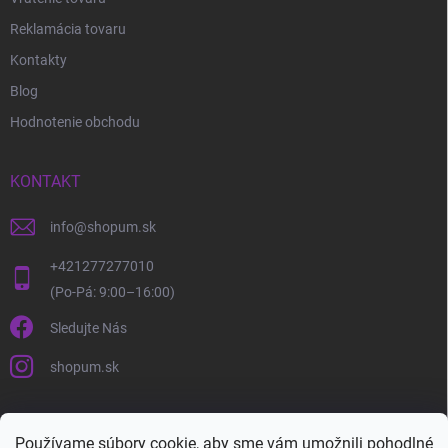
Reklamácia tovaru
Kontakty
Blog
Hodnotenie obchodu
KONTAKT
info
@
shopum.sk
+421277277010
Sledujte Nás
shopum.sk
Používame súbory cookie, aby sme vám umožnili pohodlné