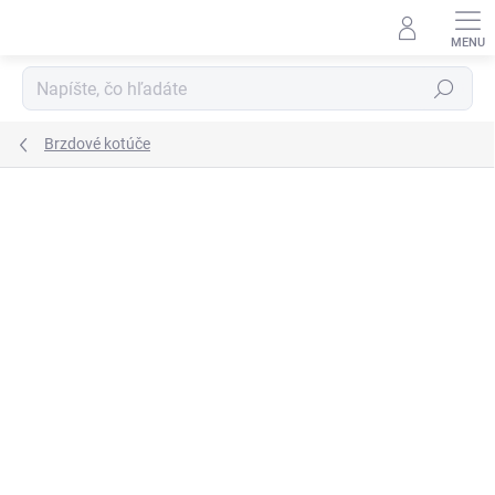
Prejsť
na
obsah
Hľadať
Brzdové kotúče