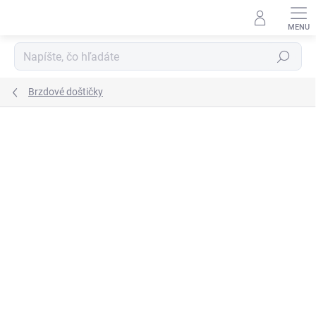
Prejsť
na
obsah
Hľadať
Brzdové doštičky