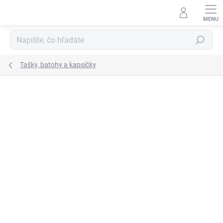
Prejsť
na
obsah
Hľadať
Tašky, batohy a kapsičky