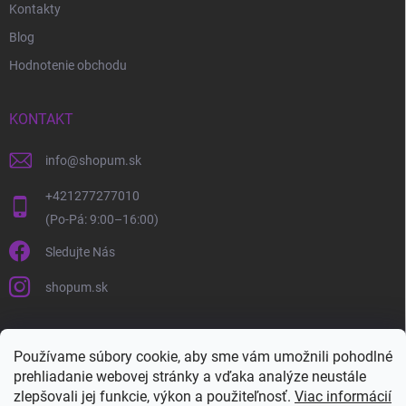
Kontakty
Blog
Hodnotenie obchodu
KONTAKT
info
@
shopum.sk
+421277277010
Sledujte Nás
shopum.sk
Používame súbory cookie, aby sme vám umožnili pohodlné
prehliadanie webovej stránky a vďaka analýze neustále
zlepšovali jej funkcie, výkon a použiteľnosť.
Viac informácií