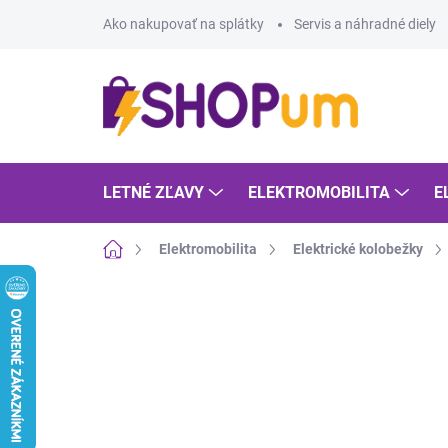
Prejsť
Ako nakupovať na splátky
Servis a náhradné diely
na
obsah
LETNÉ ZĽAVY
ELEKTROMOBILITA
E
Domov
Elektromobilita
Elektrické kolobežky