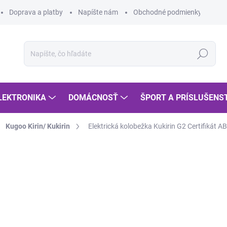
Doprava a platby
Napíšte nám
Obchodné podmienky
Po
Hľadať
LEKTRONIKA
DOMÁCNOSŤ
ŠPORT A PRÍSLUŠENS
Kugoo Kirin/ Kukirin
Elektrická kolobežka Kukirin G2 Certifiká