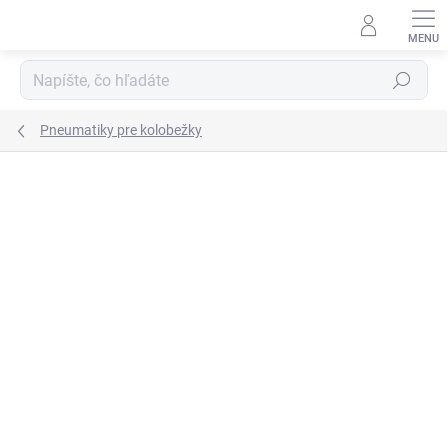
Prejsť
na
obsah
Hľadať
Pneumatiky pre kolobežky