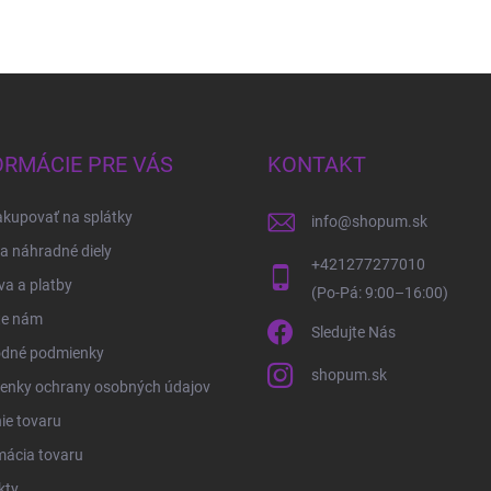
ORMÁCIE PRE VÁS
KONTAKT
kupovať na splátky
info
@
shopum.sk
 a náhradné diely
+421277277010
a a platby
te nám
Sledujte Nás
dné podmienky
shopum.sk
enky ochrany osobných údajov
ie tovaru
mácia tovaru
kty