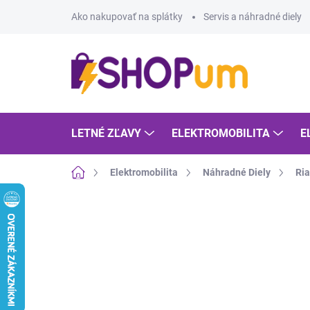
Prejsť
Ako nakupovať na splátky
Servis a náhradné diely
na
obsah
LETNÉ ZĽAVY
ELEKTROMOBILITA
E
Domov
Elektromobilita
Náhradné Diely
Ria