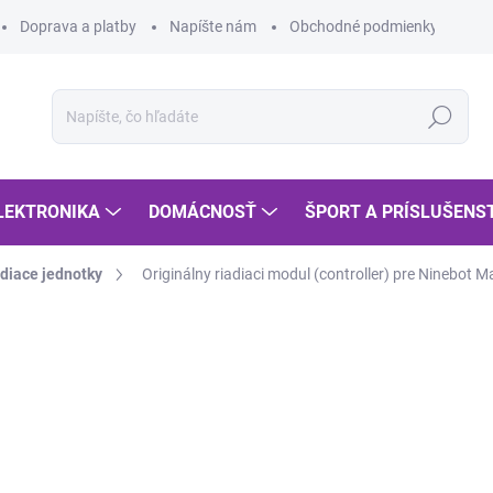
Doprava a platby
Napíšte nám
Obchodné podmienky
Po
Hľadať
LEKTRONIKA
DOMÁCNOSŤ
ŠPORT A PRÍSLUŠENS
diace jednotky
Originálny riadiaci modul (controller) pre Ninebot 