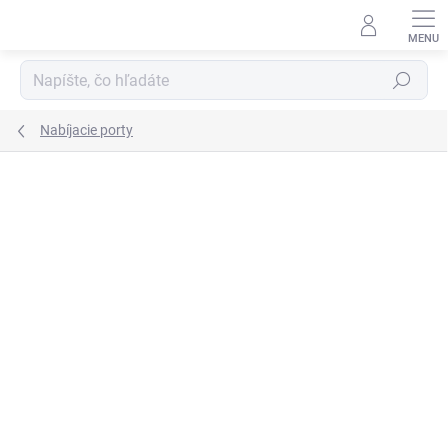
Prejsť
na
obsah
Hľadať
Nabíjacie porty