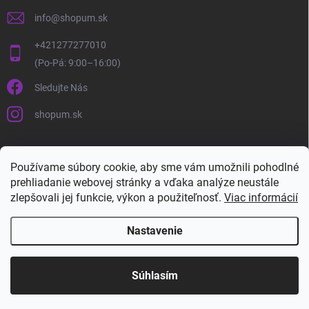
info
@
shopum.sk
+421277277010
Sledujte Nás
shopum.sk
Používame súbory cookie, aby sme vám umožnili pohodlné
prehliadanie webovej stránky a vďaka analýze neustále
zlepšovali jej funkcie, výkon a použiteľnosť.
Viac informácií
Nastavenie
Copyright 2026
Shopum.sk
. Všetky práva vyhradené.
Súhlasím