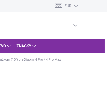
EUR
dmienky ochrany osobných údajov
Vrátenie tovaru
Reklamácia 
PRÁZDNY KOŠÍK
NÁKUPNÝ
KOŠÍK
TVO
ZNAČKY
úžkom (10") pre Xiaomi 4 Pro / 4 Pro Max