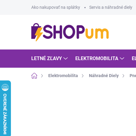
Prejsť
Ako nakupovať na splátky
Servis a náhradné diely
na
obsah
LETNÉ ZĽAVY
ELEKTROMOBILITA
E
Domov
Elektromobilita
Náhradné Diely
Pn