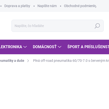
Doprava a platby
Napíšte nám
Obchodné podmienky
Po
Hľadať
LEKTRONIKA
DOMÁCNOSŤ
ŠPORT A PRÍSLUŠENS
eumatiky a duše
Plná off-road pneumatika 60/70-7.0 s červeným kr