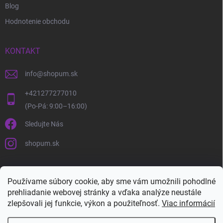
Blog
Hodnotenie obchodu
KONTAKT
info
@
shopum.sk
+421277277010
Sledujte Nás
shopum.sk
Používame súbory cookie, aby sme vám umožnili pohodlné
prehliadanie webovej stránky a vďaka analýze neustále
zlepšovali jej funkcie, výkon a použiteľnosť.
Viac informácií