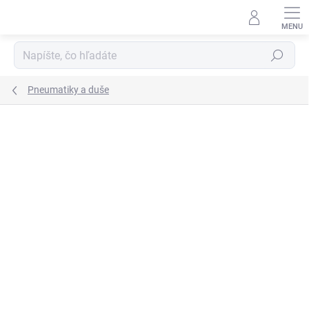
Prejsť
na
obsah
Hľadať
Pneumatiky a duše