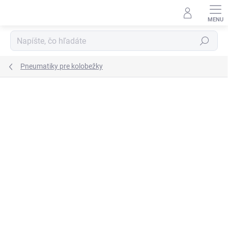
Prejsť
na
obsah
Hľadať
Pneumatiky pre kolobežky