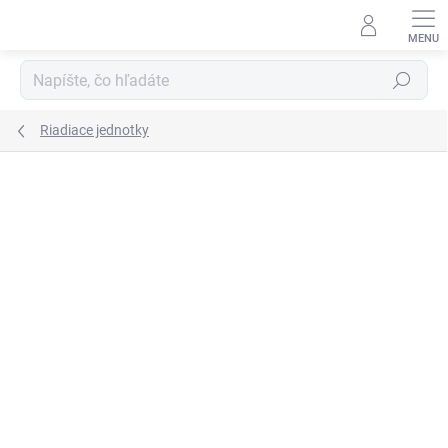
Prejsť
na
obsah
Hľadať
Riadiace jednotky