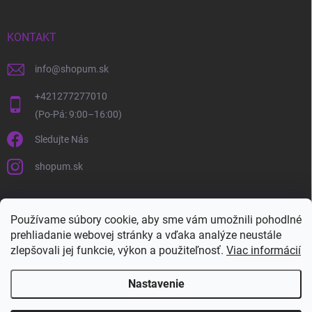
KONTAKT
info
@
shopum.sk
+421277277010
Sledujte Nás
shopum.sk
Používame súbory cookie, aby sme vám umožnili pohodlné
prehliadanie webovej stránky a vďaka analýze neustále
zlepšovali jej funkcie, výkon a použiteľnosť.
Viac informácií
Nastavenie