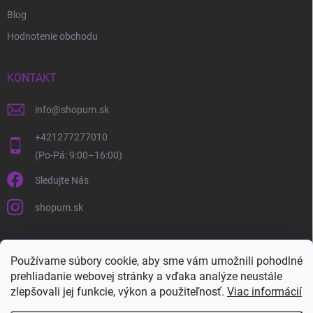
Blog
Hodnotenie obchodu
KONTAKT
info
@
shopum.sk
+421277277010
Sledujte Nás
shopum.sk
Používame súbory cookie, aby sme vám umožnili pohodlné
prehliadanie webovej stránky a vďaka analýze neustále
zlepšovali jej funkcie, výkon a použiteľnosť.
Viac informácií