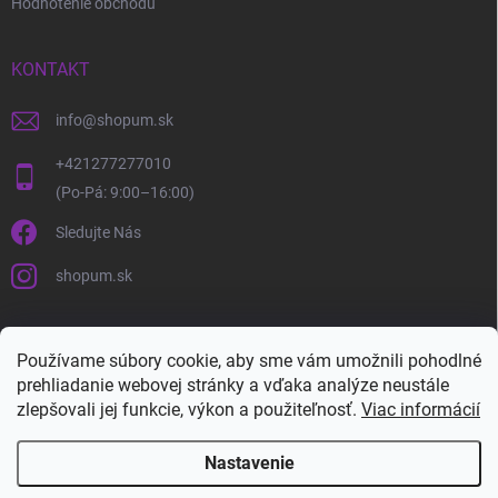
Hodnotenie obchodu
KONTAKT
info
@
shopum.sk
+421277277010
Sledujte Nás
shopum.sk
Používame súbory cookie, aby sme vám umožnili pohodlné
prehliadanie webovej stránky a vďaka analýze neustále
zlepšovali jej funkcie, výkon a použiteľnosť.
Viac informácií
Nastavenie