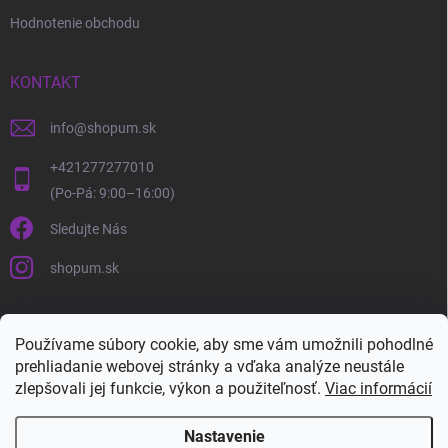
Hodnotenie obchodu
KONTAKT
info
@
shopum.sk
+421277277010
Sledujte Nás
shopum.sk
Používame súbory cookie, aby sme vám umožnili pohodlné
prehliadanie webovej stránky a vďaka analýze neustále
zlepšovali jej funkcie, výkon a použiteľnosť.
Viac informácií
Nastavenie