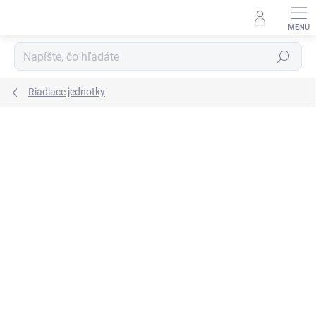
Prejsť
na
obsah
Hľadať
Riadiace jednotky