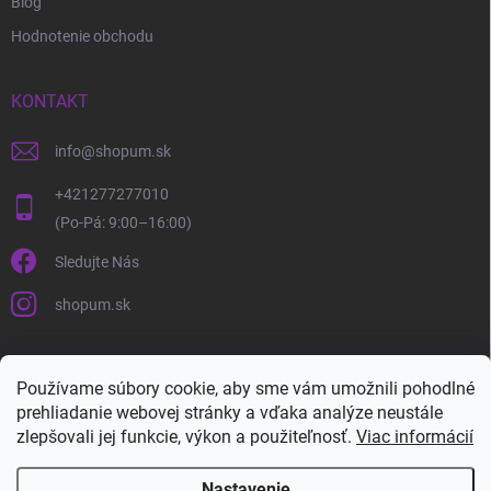
Blog
Hodnotenie obchodu
KONTAKT
info
@
shopum.sk
+421277277010
Sledujte Nás
shopum.sk
Používame súbory cookie, aby sme vám umožnili pohodlné
prehliadanie webovej stránky a vďaka analýze neustále
zlepšovali jej funkcie, výkon a použiteľnosť.
Viac informácií
Nastavenie