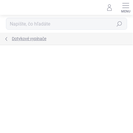
Prejsť
na
obsah
Hľadať
Dotykové vypínače