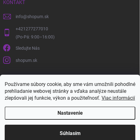
KONTAKT
info
@
shopum.sk
+421277277010
Sledujte Nás
shopum.sk
Používame súbory cookie, aby sme vám umožnili pohodlné
prehliadanie webovej stránky a vďaka analýze neustále
zlepšovali jej funkcie, výkon a použiteľnosť.
Viac informácií
Nastavenie
Copyright 2026
Shopum.sk
. Všetky práva vyhradené.
Súhlasím