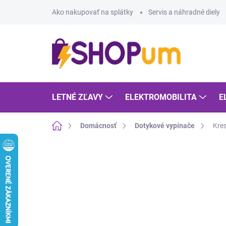
Prejsť
Ako nakupovať na splátky
Servis a náhradné diely
na
obsah
LETNÉ ZĽAVY
ELEKTROMOBILITA
E
Domov
Domácnosť
Dotykové vypínače
Kres