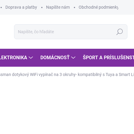
Doprava a platby
Napíšte nám
Obchodné podmienky
Po
Hľadať
LEKTRONIKA
DOMÁCNOSŤ
ŠPORT A PRÍSLUŠENS
sman dotykový WiFi vypínač na 3 okruhy- kompatibilný s Tuya a Smart Li