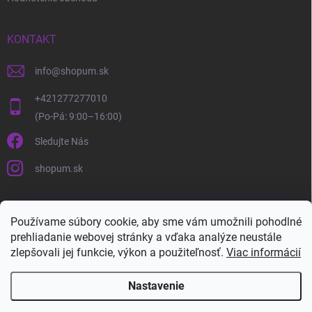
KONTAKT
info
@
shopum.sk
+421277277010
Sledujte Nás
shopum.sk
Používame súbory cookie, aby sme vám umožnili pohodlné
prehliadanie webovej stránky a vďaka analýze neustále
zlepšovali jej funkcie, výkon a použiteľnosť.
Viac informácií
Nastavenie