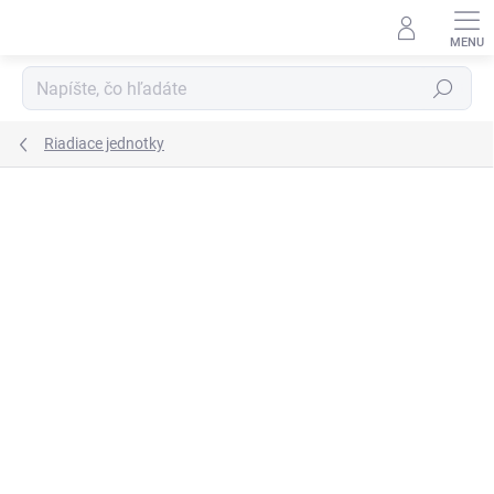
Prejsť
na
obsah
Hľadať
Riadiace jednotky