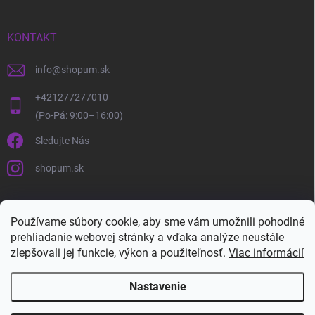
KONTAKT
info
@
shopum.sk
+421277277010
Sledujte Nás
shopum.sk
Používame súbory cookie, aby sme vám umožnili pohodlné
prehliadanie webovej stránky a vďaka analýze neustále
zlepšovali jej funkcie, výkon a použiteľnosť.
Viac informácií
Nastavenie