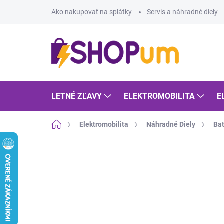
Prejsť
Ako nakupovať na splátky
Servis a náhradné diely
na
obsah
LETNÉ ZĽAVY
ELEKTROMOBILITA
E
Domov
Elektromobilita
Náhradné Diely
Bat