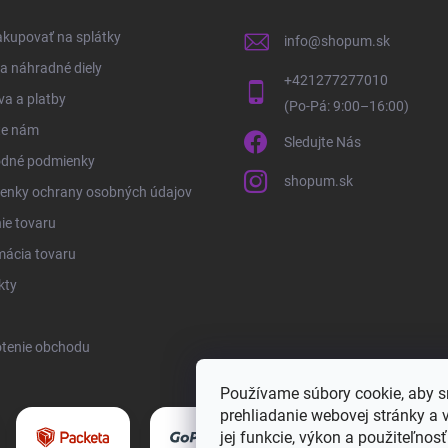
kupovať na splátky
info
@
shopum.sk
 a náhradné diely
+421277277010
a a platby
te nám
Sledujte Nás
dné podmienky
shopum.sk
enky ochrany osobných údajov
ie tovaru
mácia tovaru
kty
tenie obchodu
Používame súbory cookie, aby 
prehliadanie webovej stránky a 
jej funkcie, výkon a použiteľnos